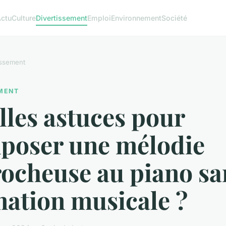
ctu
Culture
Divertissement
Emploi
Environnement
Société
issement
EMENT
les astuces pour
poser une mélodie
rocheuse au piano sa
mation musicale ?