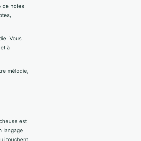
e de notes
otes,
die. Vous
et à
tre mélodie,
ocheuse est
un langage
qui touchent