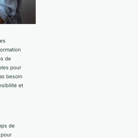
ses
formation
as de
bles pour
Pas besoin
ibilité et
mps de
 pour