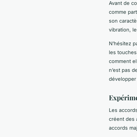
Avant de co
comme parti
son caractè
vibration, l
N’hésitez p
les touche
comment ell
n’est pas d
développer 
Expérime
Les accords
créent des 
accords maj