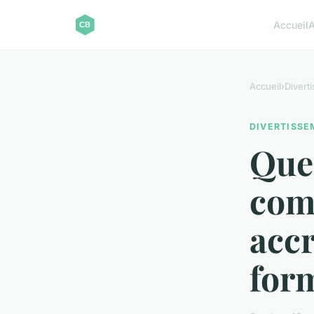
Accueil
A
Accueil
›
Divert
DIVERTISS
Quel
com
acc
for