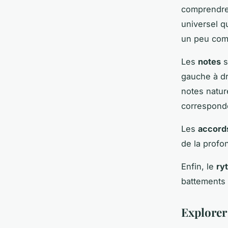
comprendre 
universel q
un peu com
Les
notes
s
gauche à dr
notes nature
corresponde
Les
accord
de la profo
Enfin, le
ry
battements 
Explorer 