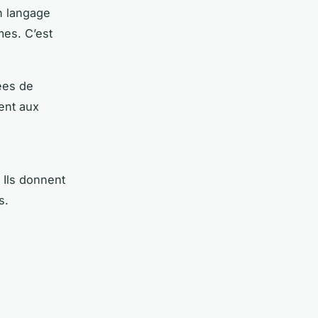
n langage
mes. C’est
ées de
ent aux
 Ils donnent
s.
e