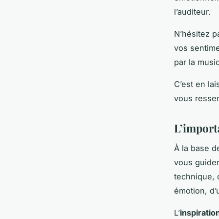
l’auditeur.
N’hésitez p
vos sentime
par la musiq
C’est en la
vous ressem
L’import
À la base de
vous guider
technique, 
émotion, d’
L’
inspiratio