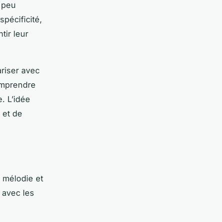
 peu
pécificité,
tir leur
riser avec
omprendre
. L’idée
 et de
e mélodie et
 avec les