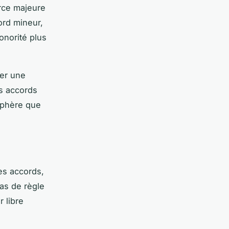
erce majeure
cord mineur,
sonorité plus
éer une
es accords
osphère que
es accords,
as de règle
 libre