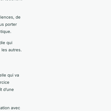
riences, de
us porter
ntique.
die qui
 les autres.
elle qui va
rcice
ît d’une
sation avec