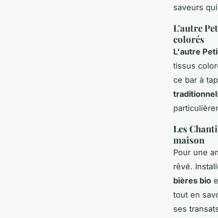
saveurs qui
L'autre Pet
colorés
L'autre Peti
tissus colo
ce bar à ta
traditionnel
particulièr
Les Chanti
maison
Pour une a
rêvé. Insta
bières bio
e
tout en sav
ses transat