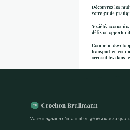
Découvrez les multi
votre guide pratiq
Société, économie, 
défis en opportuni
Comment développ
transport en comm
accessibles dans le
Crochon Brullmann
Votre magazine d'information généraliste au quoti