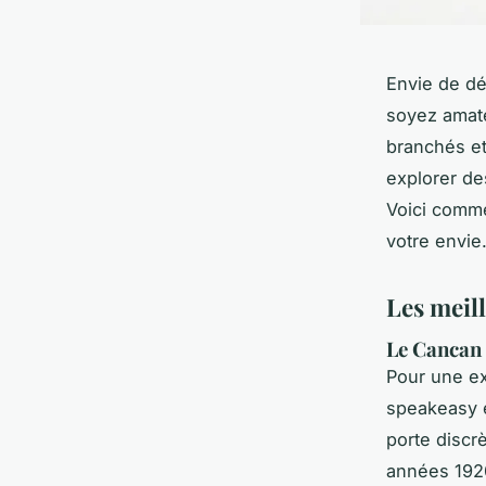
Envie de dé
soyez amate
branchés et
explorer de
Voici comme
votre envie
Les meil
Le Cancan 
Pour une e
speakeasy e
porte discr
années 1920