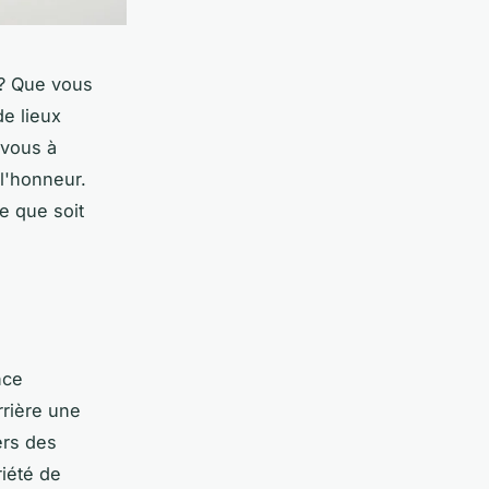
 ? Que vous
de lieux
-vous à
 l'honneur.
e que soit
nce
rrière une
ers des
riété de