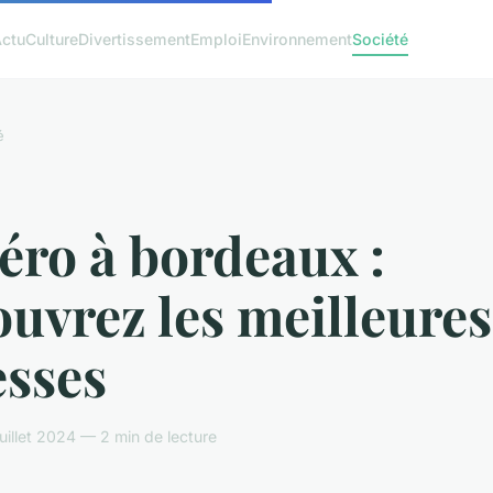
ctu
Culture
Divertissement
Emploi
Environnement
Société
é
éro à bordeaux :
uvrez les meilleures
esses
uillet 2024 — 2 min de lecture