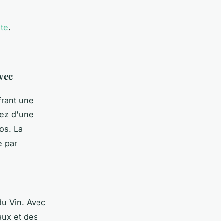
ite
.
vec
frant une
tez d'une
os. La
e par
du Vin. Avec
aux et des