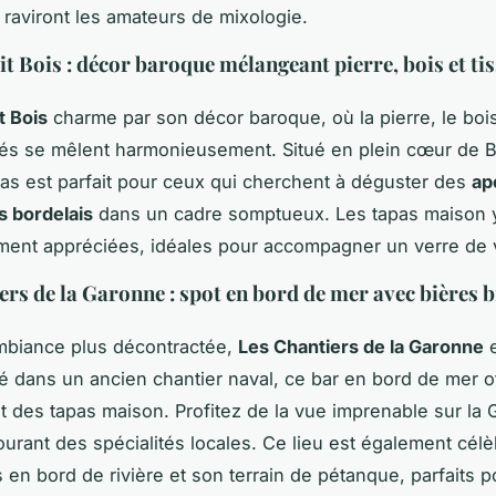
 raviront les amateurs de mixologie.
it Bois : décor baroque mélangeant pierre, bois et ti
t Bois
charme par son décor baroque, où la pierre, le bois
rés se mêlent harmonieusement. Situé en plein cœur de 
pas est parfait pour ceux qui cherchent à déguster des
apé
s bordelais
dans un cadre somptueux. Les tapas maison 
ement appréciées, idéales pour accompagner un verre de v
ers de la Garonne : spot en bord de mer avec bières b
mbiance plus décontractée,
Les Chantiers de la Garonne
e
llé dans un ancien chantier naval, ce bar en bord de mer o
t des tapas maison. Profitez de la vue imprenable sur la
ourant des spécialités locales. Ce lieu est également cél
s en bord de rivière et son terrain de pétanque, parfaits 