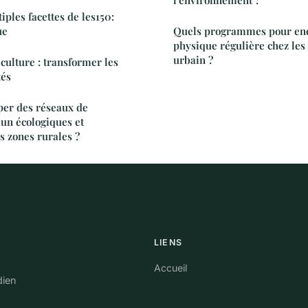
l'environnement ?
ples facettes de les150:
ue
Quels programmes pour enco
physique régulière chez les
urbain ?
culture : transformer les
tés
er des réseaux de
un écologiques et
s zones rurales ?
LIENS
Accueil
dien