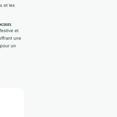
s et les
locaux
estive et
offrant une
l pour un