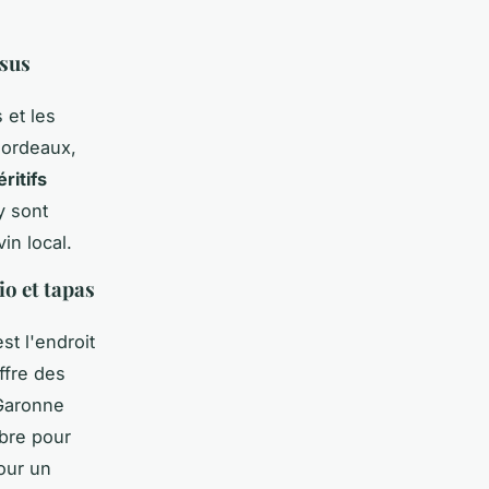
ssus
 et les
Bordeaux,
ritifs
y sont
in local.
io et tapas
st l'endroit
ffre des
 Garonne
èbre pour
pour un