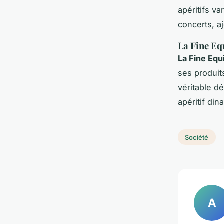
apéritifs v
concerts, a
La Fine Eq
La Fine Equ
ses produit
véritable dé
apéritif din
Société
A