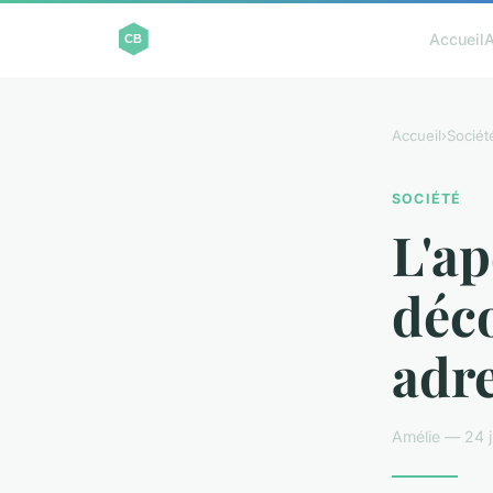
Accueil
A
Accueil
›
Sociét
SOCIÉTÉ
L'ap
déco
adr
Amélie — 24 j