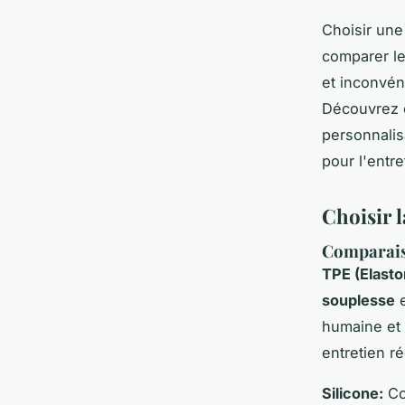
Choisir une
comparer le
et inconvéni
Découvrez c
personnalis
pour l'entr
Choisir l
Comparais
TPE (Elast
souplesse
e
humaine et 
entretien ré
Silicone:
Co