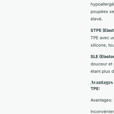
hypoallergé
poupées se
élevé.
STPE (Elas
TPE avec un
silicone, to
SLE (Elasto
douceur et s
étant plus 
Avantages 
TPE:
Avantages:
Inconvénien