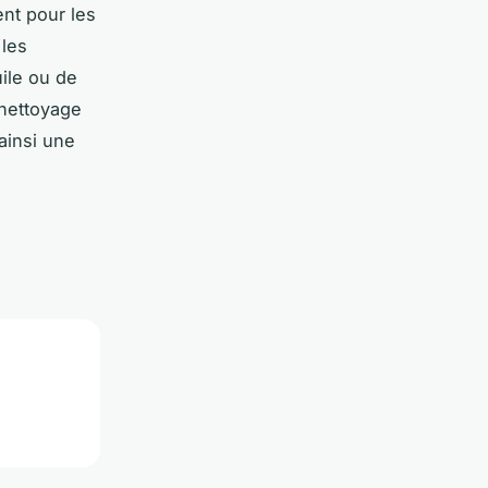
ent pour les
 les
uile ou de
 nettoyage
ainsi une