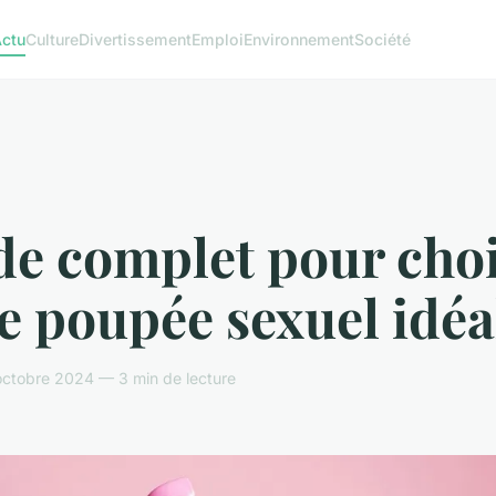
ctu
Culture
Divertissement
Emploi
Environnement
Société
de complet pour choi
e poupée sexuel idéa
ctobre 2024 — 3 min de lecture