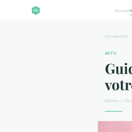
Accueil
A
Accueil
›
Actu
ACTU
Gui
votr
Manon — 19 o