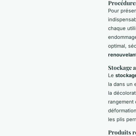
Procédures
Pour préser
indispensab
chaque utili
endommager 
optimal, sé
renouvelan
Stockage a
Le
stockag
la dans un e
la décolora
rangement d
déformation
les plis pe
Produits r