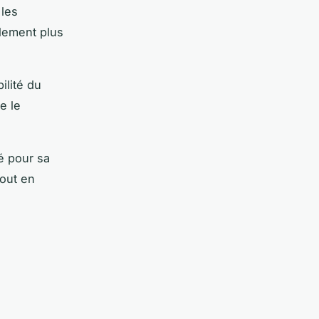
 les
lement plus
ilité du
e le
é pour sa
tout en