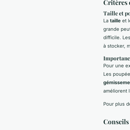
Critères 
Taille et 
La
taille
et 
grande peut
difficile. L
à stocker, 
Importance
Pour une ex
Les poupée
gémisseme
améliorent 
Pour plus d
Conseils