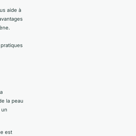
us aide à
 avantages
iène.
 pratiques
sa
de la peau
e un
ne est