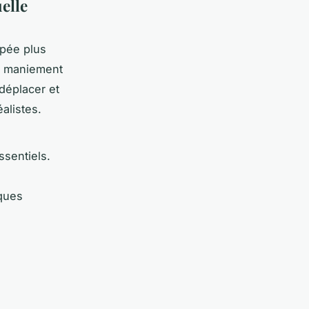
elle
upée plus
on maniement
 déplacer et
alistes.
ssentiels.
iques