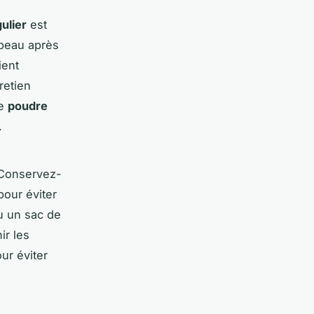
ulier
est
 peau après
ient
retien
ne
poudre
.
 Conservez-
 pour éviter
ou un sac de
ir les
ur éviter