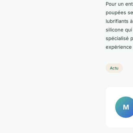
Pour un ent
poupées sex
lubrifiants 
silicone qu
spécialisé 
expérience 
Actu
M